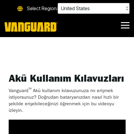
Skip
Select Region:
to
the
main
content.
Tog
Me
Akü Kullanım Kılavuzları
™
Vanguard
Akü kullanım kılavuzunuza mı erişmek
istiyorsunuz? Doğrudan bataryanızdan nasıl hızlı bir
şekilde erişebileceğinizi öğrenmek için bu videoyu
izleyin.