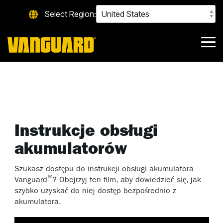
Skip
Select Region:
to
the
main
content.
Tog
Me
Instrukcje obsługi
akumulatorów
Szukasz dostępu do instrukcji obsługi akumulatora
™
Vanguard
? Obejrzyj ten film, aby dowiedzieć się, jak
szybko uzyskać do niej dostęp bezpośrednio z
akumulatora.